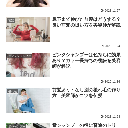
2025.11.27
鼻下まで伸びた前髪はどうする？
前髪
長い前髪の扱い方を美容師が解説
2025.11.24
ピンクシャンプーは色持ちに効果
ピンクシャンプー
あり？カラー長持ちの秘訣を美容
師が解説
2025.11.24
前髪あり・なし別の後れ毛の作り
後れ毛
方！美容師がコツを伝授
2025.11.24
紫シャンプーの後に普通のトリー
紫シャンプー