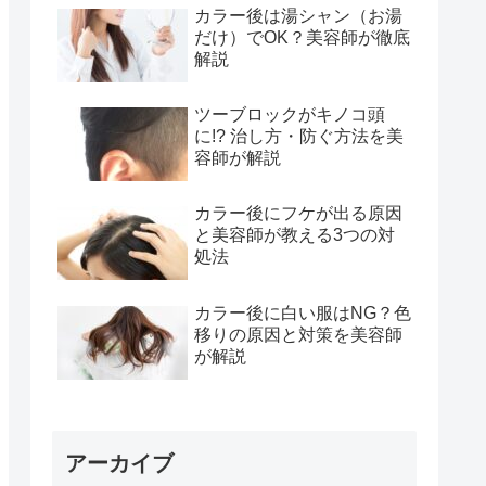
カラー後は湯シャン（お湯
だけ）でOK？美容師が徹底
解説
ツーブロックがキノコ頭
に!? 治し方・防ぐ方法を美
容師が解説
カラー後にフケが出る原因
と美容師が教える3つの対
処法
カラー後に白い服はNG？色
移りの原因と対策を美容師
が解説
アーカイブ