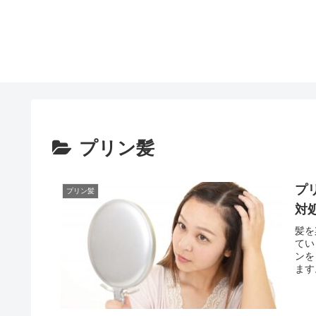
プリン髪
プ
プリン髪
対
髪を
てい
ンを
ます