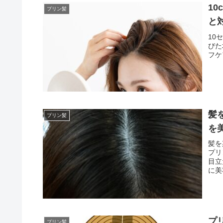
1
プリン髪
と
10
びた
フケ
髪
プリン髪
を
髪を
プリ
目立
に美
プ
プリン髪