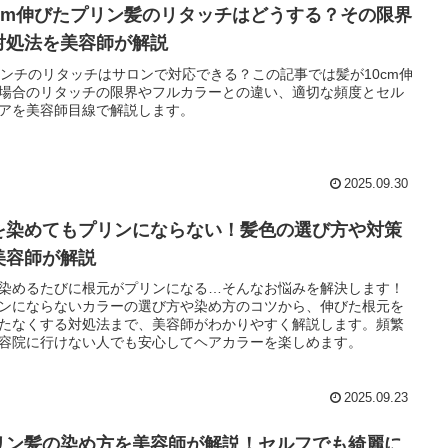
0cm伸びたプリン髪のリタッチはどうする？その限界
対処法を美容師が解説
センチのリタッチはサロンで対応できる？この記事では髪が10cm伸
場合のリタッチの限界やフルカラーとの違い、適切な頻度とセル
アを美容師目線で解説します。
2025.09.30
を染めてもプリンにならない！髪色の選び方や対策
美容師が解説
染めるたびに根元がプリンになる…そんなお悩みを解決します！
ンにならないカラーの選び方や染め方のコツから、伸びた根元を
たなくする対処法まで、美容師がわかりやすく解説します。頻繁
容院に行けない人でも安心してヘアカラーを楽しめます。
2025.09.23
リン髪の染め方を美容師が解説！セルフでも綺麗に