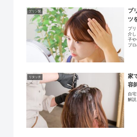
プ
プリン髪
ツ
プリ
介し
子や
プロ
家
リタッチ
容
自宅
解説