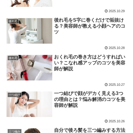
2025.10.29
後れ毛をS字に巻くだけで垢抜け
後れ毛
る？美容師が教える小顔ヘアのコ
ツ
2025.10.28
おくれ毛の巻き方はどうすればい
後れ毛
い？こなれ感アップのコツを美容
師が解説
2025.10.27
一つ結びで顔がデカく見える3つ
一つ結び
の理由とは？悩み解消のコツを美
容師が解説
2025.10.26
自分で後ろ髪を三つ編みする方法
三つ編み