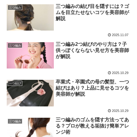
三つ編みの結び目を隠すには？ゴ
三つ編み
ムを目立たせないコツを美容師が
解説
2025.11.07
三つ編み2つ結びのやり方は？子
三つ編み
供っぽくならない見せ方を美容師
が解説
2025.10.29
卒業式・卒園式の母の髪型、一つ
一つ結び
結びはあり？上品に見せるコツを
美容師が解説
2025.10.29
三つ編みのゴムを隠す方法ってあ
三つ編み
る？プロが教える垢抜け簡単アレ
ンジ術