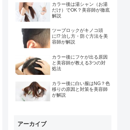
カラー後は湯シャン（お湯
だけ）でOK？美容師が徹底
解説
ツーブロックがキノコ頭
に!? 治し方・防ぐ方法を美
容師が解説
カラー後にフケが出る原因
と美容師が教える3つの対
処法
カラー後に白い服はNG？色
移りの原因と対策を美容師
が解説
アーカイブ