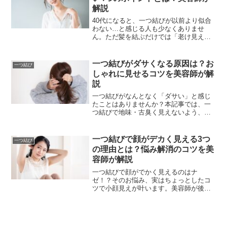
解説
40代になると、一つ結びが以前より似合
わない…と感じる人も少なくありませ
ん。ただ髪を結ぶだけでは「老け見え」
につながることも。この記事では、若見
えする一つ結びのポイントや簡単アレン
ジ法を美容師の視点から詳しく解説しま
一つ結びがダサくなる原因は？お
一つ結び
す。
しゃれに見せるコツを美容師が解
説
一つ結びがなんとなく「ダサい」と感じ
たことはありませんか？本記事では、一
つ結びで地味・古臭く見えないよう、巻
き髪やスタイリング剤の使い方、結ぶ位
置や後れ毛の工夫など、プロの視点で詳
しく解説します。おしゃれ度を上げたい
一つ結びで顔がデカく見える3つ
一つ結び
方は必見です！
の理由とは？悩み解消のコツを美
容師が解説
一つ結びで顔がでかく見えるのはナ
ゼ！？そのお悩み、実はちょっとしたコ
ツで小顔見えが叶います。美容師が後れ
毛や前髪、結び方のポイントをやさしく
解説していきます。