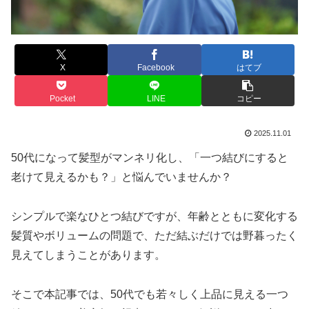
X
Facebook
はてブ
Pocket
LINE
コピー
2025.11.01
50代になって髪型がマンネリ化し、「一つ結びにすると
老けて見えるかも？」と悩んでいませんか？
シンプルで楽なひとつ結びですが、年齢とともに変化する
髪質やボリュームの問題で、ただ結ぶだけでは野暮ったく
見えてしまうことがあります。
そこで本記事では、50代でも若々しく上品に見える一つ