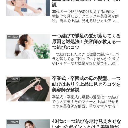
説
30代の一つ結びが老け見えする理由と、
垢抜けて見せるテクニックを美容師が解
説。簡単で上品に見える結び方やアレン
ジ、髪のケア法まで詳しく紹介します。
一つ結びで襟足の髪が落ちてくる
一つ結び
原因と対処法！美容師が教える一
つ結びのコツ
一つ結びにしたときに襟足の髪がパラパ
ラと落ちてきて困っていませんか？ボブ
やレイヤーなど襟足が短い髪でも、結び
方とスタイリングの工夫で清潔感のある
一つ結びを作れます。本記事では、襟足
の毛が落ちてくる原因と対処法を美容師
卒業式・卒園式の母の髪型、一つ
一つ結び
が解説。短い襟足もしっかり収まる簡単
結びはあり？上品に見せるコツを
テクニックで、崩れない綺麗なポニーテ
美容師が解説
ールを実現しましょう。
卒業式・卒園式に母親の髪型は一つ結び
でも大丈夫？そのマナーと上品に見せる
コツを美容師が解説。華やかすぎず清潔
感のあるまとめ髪の簡単アレンジ術で、
子供の晴れ舞台にふさわしい品の良いマ
マスタイルを実現しましょう。
40代の一つ結びを老け見えさせな
一つ結び
い4つのポイントとは？美容師が