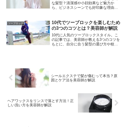
な髪型？清潔感や小顔効果など魅力か
ら、ビジネスシーンでも好印象な理由、
失敗しない頼み方やスタイリングのコツ
まで、美容師がわかりやすく解説しま
す。また、一人ひとりに似合うスタイル
10代でツーブロックを楽しむため
ツーブロック
選びのコツも紹介します。
の3つのコツとは？美容師が解説
10代に人気のツーブロックスタイル。こ
の記事では、美容師が教える3つのコツを
もとに、自分に合う髪型の選び方や校則
対策、スタイリング術をやさしく解説し
ます。
シールエクステで髪が傷むって本当？原
因とケア法を美容師が解説
ヘアワックスをリンスで落とす方法！正
しい洗い方を美容師が解説