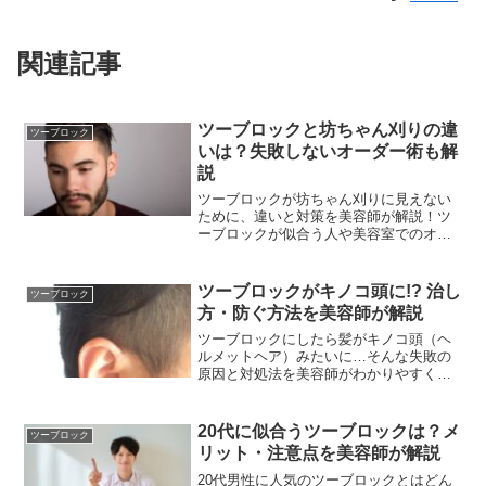
関連記事
ツーブロックと坊ちゃん刈りの違
ツーブロック
いは？失敗しないオーダー術も解
説
ツーブロックが坊ちゃん刈りに見えない
ために、違いと対策を美容師が解説！ツ
ーブロックが似合う人や美容室でのオー
ダー・セット術もご紹介します。
ツーブロックがキノコ頭に!? 治し
ツーブロック
方・防ぐ方法を美容師が解説
ツーブロックにしたら髪がキノコ頭（ヘ
ルメットヘア）みたいに…そんな失敗の
原因と対処法を美容師がわかりやすく解
説します。直す方法やスタイリングのコ
ツ、再発防止策まで丁寧に紹介。自分で
直す方法からカットやパーマでの解決策
20代に似合うツーブロックは？メ
ツーブロック
まで網羅しています。
リット・注意点を美容師が解説
20代男性に人気のツーブロックとはどん