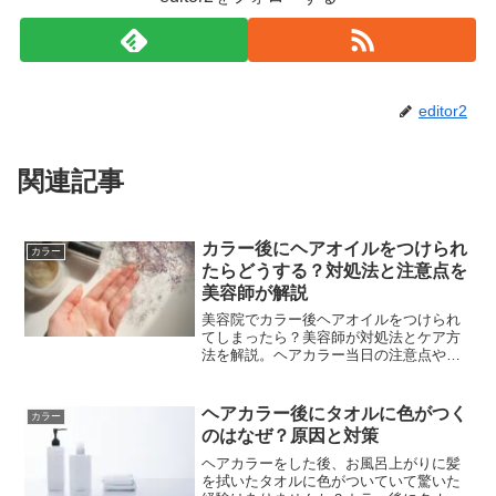
editor2
関連記事
カラー後にヘアオイルをつけられ
カラー
たらどうする？対処法と注意点を
美容師が解説
美容院でカラー後ヘアオイルをつけられ
てしまったら？美容師が対処法とケア方
法を解説。ヘアカラー当日の注意点やシ
ャンプータイミング、髪色を守るコツな
ど、色持ちを良くするポイントをわかり
やすく紹介します。
ヘアカラー後にタオルに色がつく
カラー
のはなぜ？原因と対策
ヘアカラーをした後、お風呂上がりに髪
を拭いたタオルに色がついていて驚いた