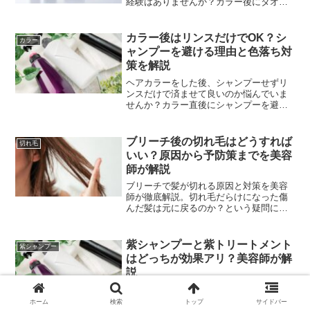
経験はありませんか？カラー後にタオル
に色がつくと、「染めたばかりの色が落
ちてしまったのでは？」と不安になりま
すよね。実はこれは多くの人に起こりう
カラー後はリンスだけでOK？シ
カラー
る現象で、必ずしも失敗や...
ャンプーを避ける理由と色落ち対
策を解説
ヘアカラーをした後、シャンプーせずリ
ンスだけで済ませて良いのか悩んでいま
せんか？カラー直後にシャンプーを避け
るべき理由と正しいヘアケアを美容師の
視点から解説。色落ちを防ぎ、髪色を長
持ちさせるポイントがわかります。
ブリーチ後の切れ毛はどうすれば
切れ毛
いい？原因から予防策までを美容
師が解説
ブリーチで髪が切れる原因と対策を美容
師が徹底解説。切れ毛だらけになった傷
んだ髪は元に戻るのか？という疑問に答
え、ダメージを抑えてブリーチを楽しむ
ための予防策やホームケアのコツを紹介
します。ハイトーンカラーを諦めないた
紫シャンプーと紫トリートメント
紫シャンプー
めのヒントが満載です。
はどっちが効果アリ？美容師が解
説
紫シャンプーと紫トリートメント、どっ
ちが効果的？髪のプロが違いと使い分け
ホーム
検索
トップ
サイドバー