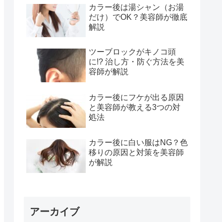
カラー後は湯シャン（お湯
だけ）でOK？美容師が徹底
解説
ツーブロックがキノコ頭
に!? 治し方・防ぐ方法を美
容師が解説
カラー後にフケが出る原因
と美容師が教える3つの対
処法
カラー後に白い服はNG？色
移りの原因と対策を美容師
が解説
アーカイブ