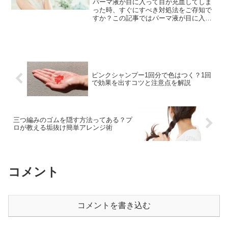
パーマ液が目に入って目が充血してしま
った時、すぐにすべき対処法をご存知で
すか？この記事ではパーマ液が目に入っ
た際の正しい応急処置と、症状が続く場
合の眼科受診の目安、未然に防ぐための
予防策を、美容師がわかりやすく解説し
ます。
ピンクシャンプー1回分で色はつく？1回
で効果を出すコツと注意点を解説
三つ編みのゴムを隠す方法ってある？プ
ロが教える垢抜け簡単アレンジ術
コメント
コメントを書き込む