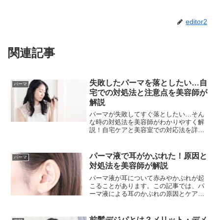
editor2
関連記事
失敗したパーマを落としたい…自
パーマ
宅での対処法と注意点を美容師が
解説
パーマが失敗してすぐ落としたい…そん
な時の対処法を美容師がわかりやすく解
説！自宅ケアと美容室での対応法を詳し
く紹介します。
パーマ液で耳がかぶれた！原因と
パーマ
対処法を美容師が解説
パーマ液が耳について赤みやかぶれが起
こることがあります。この記事では、パ
ーマ液による耳のかぶれの原因とケア方
法を、美容師がわかりやすく解説。安心
してパーマを楽しむための予防策や対処
法もご紹介します。正しいケアで快適に
前髪デジパとは？メリット・デメ