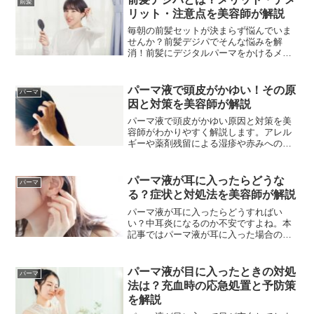
前髪
パーマを楽しみましょう。
リット・注意点を美容師が解説
毎朝の前髪セットが決まらず悩んでいま
せんか？前髪デジパでそんな悩みを解
消！前髪にデジタルパーマをかけるメリ
ット・デメリットや、失敗しないオーダ
ー方法、アフターケアまで美容師がわか
りやすく解説します。この記事を読めば
パーマ液で頭皮がかゆい！その原
パーマ
理想の前髪に近づくヒントが見つかりま
因と対策を美容師が解説
す。
パーマ液で頭皮がかゆい原因と対策を美
容師がわかりやすく解説します。アレル
ギーや薬剤残留による湿疹や赤みへの注
意点、敏感肌でも安心なケア法をご紹
介。かゆみを和らげる方法や再発防止の
ポイントを知って、安心してパーマを楽
パーマ液が耳に入ったらどうな
パーマ
しみましょう。
る？症状と対処法を美容師が解説
パーマ液が耳に入ったらどうすればい
い？中耳炎になるのか不安ですよね。本
記事ではパーマ液が耳に入った場合の影
響や症状、正しい対処法と予防策を美容
師の視点からわかりやすく解説します。
パーマ液が目に入ったときの対処
パーマ
法は？充血時の応急処置と予防策
を解説