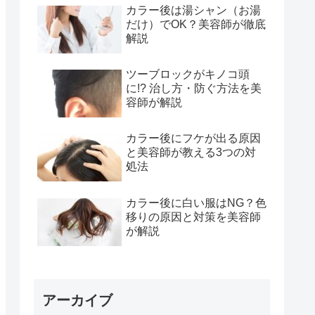
カラー後は湯シャン（お湯
だけ）でOK？美容師が徹底
解説
ツーブロックがキノコ頭
に!? 治し方・防ぐ方法を美
容師が解説
カラー後にフケが出る原因
と美容師が教える3つの対
処法
カラー後に白い服はNG？色
移りの原因と対策を美容師
が解説
アーカイブ