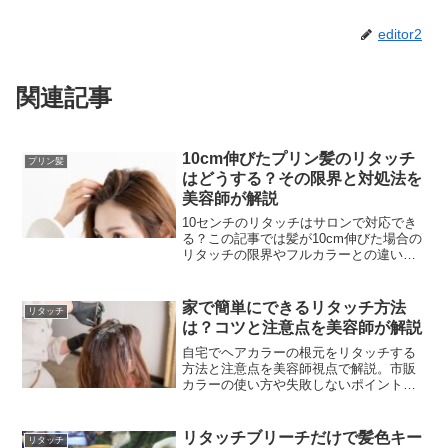
editor2
関連記事
10cm伸びたプリン髪のリタッチ
プリン髪
はどうする？その限界と対処法を
美容師が解説
10センチのリタッチはサロンで対応でき
る？この記事では髪が10cm伸びた場合の
リタッチの限界やフルカラーとの違い、
適切な頻度とセルフケアを美容師目線で
解説します。
家で簡単にできるリタッチ方法
リタッチ
は？コツと注意点を美容師が解説
自宅でヘアカラーの根元をリタッチする
方法と注意点を美容師視点で解説。市販
カラーの使い方や失敗しないポイントを
紹介します。
リタッチブリーチだけで髪色キー
リタッチ