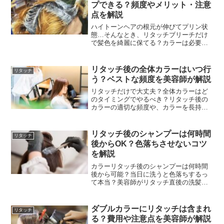
プできる？頻度やメリット・注意
点を解説
ハイトーンヘアの根元が伸びてプリン状
態…そんなとき、リタッチブリーチだけ
で髪色を綺麗に保てる？カラーは必要
か、頻度やフルブリーチとの違い、メリ
ット・デメリット、ダメージを抑えるコ
ツまで、美容師がやさしく解説します。
リタッチ後の全体カラーはいつ行
リタッチ
う？ベストな頻度を美容師が解説
リタッチだけで大丈夫？全体カラーはど
のタイミングでやるべき？リタッチ後の
カラーの適切な頻度や、カラーを長持ち
させるコツを美容師の目線でわかりやす
く解説。ダメージを抑えながら理想の髪
色をキープする方法がわかります。
リタッチ後のシャンプーは何時間
リタッチ
後からOK？色落ちさせないコツ
を解説
カラーリタッチ後のシャンプーは何時間
後から可能？当日に洗うと色落ちするっ
て本当？美容師がリタッチ直後の洗髪の
疑問に答え、色持ちを良くする正しいシ
ャンプー方法やアフターケアのコツを解
説します。
ダブルカラーにリタッチは含まれ
リタッチ
る？費用や注意点を美容師が解説